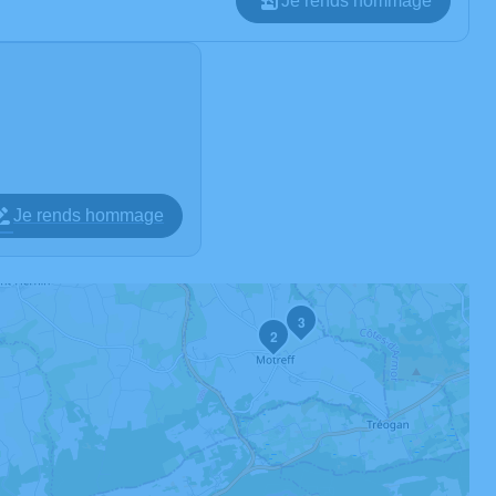
Je rends hommage
Je rends hommage
3
2