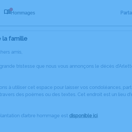
Part
Hommages
0
la famille
chers amis,
 grande tristesse que nous vous annonçons le décès d’Arlet
ons à utiliser cet espace pour laisser vos condoléances, pa
ravers des poèmes ou des textes. Cet endroit est un lieu d'
plantation d’arbre hommage est
disponible ici
.