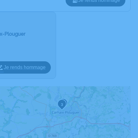
Je rends hommage
ix-Plouguer
Je rends hommage
2
3