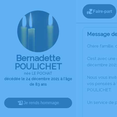
Faire-part
Message de 
Chère famille, 
Bernadette
C’est avec une
POULICHET
décembre 2021 
née LE POCHAT
Nous vous invit
décédée le 24 décembre 2021 à l'âge
vos pensées à 
de 83 ans
POULICHET.
Un service de 
Je rends hommage