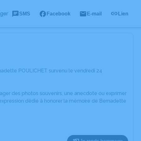
ager
SMS
Facebook
E-mail
Lien
rnadette POULICHET survenu le vendredi 24
rtager des photos souvenirs, une anecdote ou exprimer
'expression dédié à honorer la mémoire de Bernadette