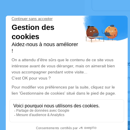
Déroulé de
Les inform
Activez une ale
Recevoir une ale
Je veux êtr