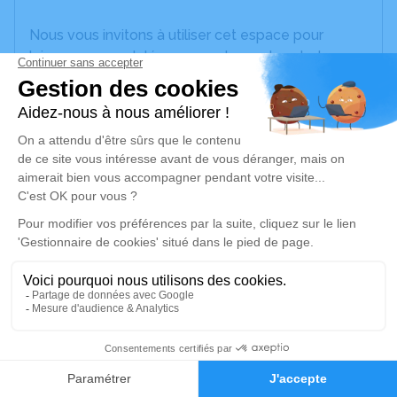
Nous vous invitons à utiliser cet espace pour
laisser vos condoléances, partager des photos
souvenirs, une anecdote ou exprimer vos pensées
à travers des poèmes ou des textes. Cet endroit
est un lieu d'expression dédié à honorer la
mémoire de Gilbert BLANCHET.
Un service de plantation d’arbre hommage est
disponible ici
.
Je rends hommage
Cérémonie civile
jeudi 10 avril 2025 à 12h15
15
Crématorium de Carhaix-Plouguer
18 bis Rue de Brest
Faire-part
Hommages
29270 Carhaix-Plouguer