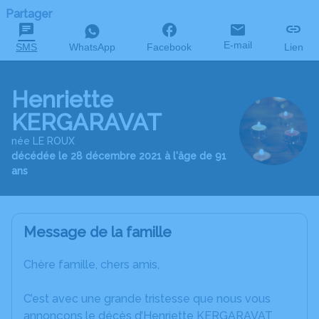
Partager
E-mail
SMS
WhatsApp
Facebook
Lien
Henriette
KERGARAVAT
née LE ROUX
décédée le 28 décembre 2021 à l'âge de 91
ans
Message de la famille
Chère famille, chers amis,
C’est avec une grande tristesse que nous vous
annonçons le décès d’Henriette KERGARAVAT