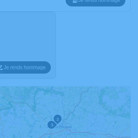
Je rends hommage
Je rends hommage
2
3