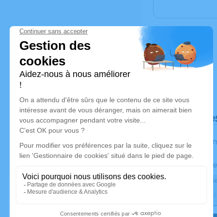
Déroulé de
Les inform
Activez une ale
Recevoir une ale