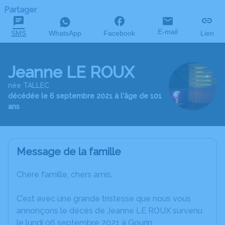
Partager
E-mail
SMS
WhatsApp
Facebook
Lien
Jeanne LE ROUX
née TALLEC
décédée le 6 septembre 2021 à l'âge de 101
ans
Message de la famille
Chère famille, chers amis,
C’est avec une grande tristesse que nous vous
annonçons le décès de Jeanne LE ROUX survenu
le lundi 06 septembre 2021 à Gourin.