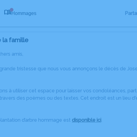
Part
Hommages
0
la famille
chers amis,
 grande tristesse que nous vous annonçons le décès de Jos
ons à utiliser cet espace pour laisser vos condoléances, pa
travers des poèmes ou des textes. Cet endroit est un lieu d
plantation d’arbre hommage est
disponible ici
.