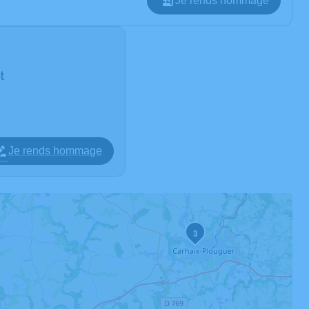
Je rends hommage
t
Je rends hommage
3