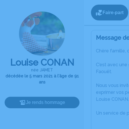
Faire-part
Message de 
Chère famille, 
Louise CONAN
C’est avec une
née JAMET
Faouët.
décédée le 5 mars 2021 à l'âge de 91
ans
Nous vous invit
exprimer vos p
Louise CONAN.
Je rends hommage
Un service de 