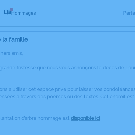
Part
Hommages
0
la famille
chers amis,
 grande tristesse que nous vous annonçons le décès de Lou
ons à utiliser cet espace privé pour laisser vos condoléanc
ensées à travers des poèmes ou des textes. Cet endroit est 
plantation d’arbre hommage est
disponible ici
.