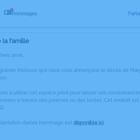
Part
Hommages
0
la famille
chers amis,
 grande tristesse que nous vous annonçons le décès de Mar
ou.
ons à utiliser cet espace privé pour laisser vos condoléanc
ensées à travers des poèmes ou des textes. Cet endroit est 
Q.
plantation d’arbre hommage est
disponible ici
.