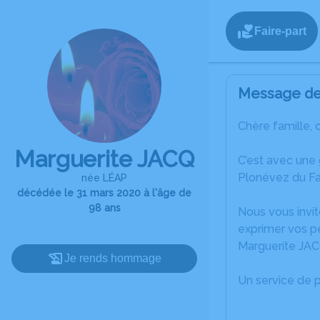
Faire-part
Message de 
Chère famille, 
Marguerite JACQ
C’est avec une
Plonévez du Fa
née LÉAP
décédée le 31 mars 2020 à l'âge de
98 ans
Nous vous invit
exprimer vos p
Marguerite JAC
Je rends hommage
Un service de 