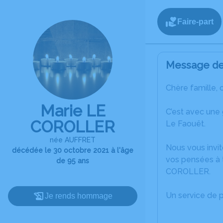
Faire-part
Message de 
Chère famille, 
Marie LE
C’est avec une
COROLLER
Le Faouët.
née AUFFRET
Nous vous invit
décédée le 30 octobre 2021 à l'âge
vos pensées à t
de 95 ans
COROLLER.
Un service de 
Je rends hommage