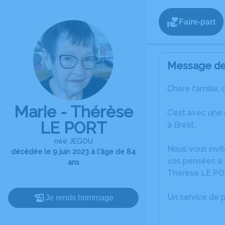
Faire-part
Message de 
Chère famille, 
Marie - Thérèse
C’est avec une
LE PORT
à Brest.
née JEGOU
Nous vous invit
décédée le 9 juin 2023 à l'âge de 84
vos pensées à t
ans
Thérèse LE PO
Un service de 
Je rends hommage