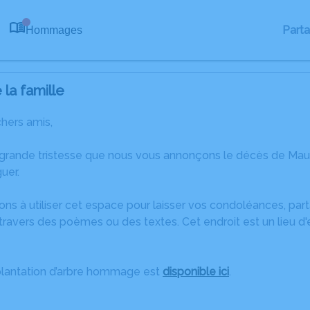
Part
Hommages
0
la famille
chers amis,
 grande tristesse que nous vous annonçons le décès de M
uer.
ons à utiliser cet espace pour laisser vos condoléances, pa
travers des poèmes ou des textes. Cet endroit est un lieu d
plantation d’arbre hommage est
disponible ici
.