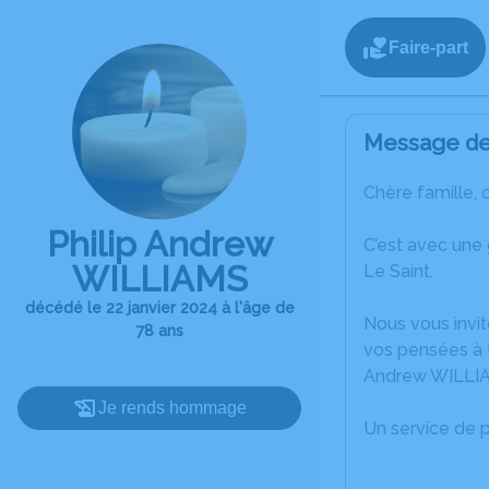
Faire-part
Message de 
Chère famille, 
Philip Andrew
C’est avec une
WILLIAMS
Le Saint.
décédé le 22 janvier 2024 à l'âge de
Nous vous invit
78 ans
vos pensées à t
Andrew WILLI
Je rends hommage
Un service de 