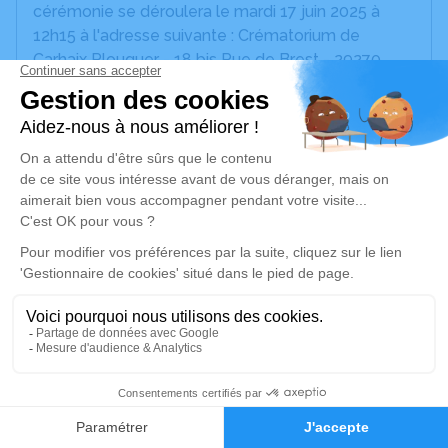
cérémonie se déroulera le mardi 17 juin 2025 à
12h15 à l'adresse suivante : Crématorium de
Carhaix Plouguer - 18 bis Rue de Brest - 29270
Carhaix-Plouguer.
Nous vous invitons à utiliser cet espace pour
laisser vos condoléances, partager des photos
souvenirs, une anecdote ou exprimer vos pensées
à travers des poèmes ou des textes. Cet endroit
est un lieu d'expression dédié à honorer la
mémoire de Pierrette GODINHO.
Un service de plantation d’arbre hommage est
disponible ici
.
Je rends hommage
1
Faire-part
Hommages
Cérémonie civile