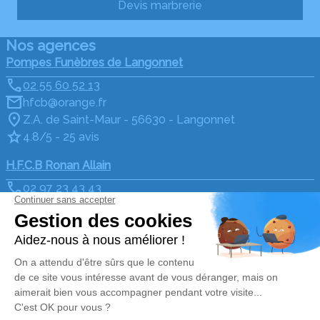
Devis marbrerie
Nos agences
Pompes Funèbres de Langonnet
02 55 60 52 13
hfcb@orange.fr
Z.A. de Saint-Maur - 56630 - Langonnet
4.8/5 - 25 avis
H.F.C.B Ronan Allain
02 97 23 43 43
hfcb@orange.fr
64, Rue Jacques Rodallec / Place de l'église - 56110 -
Gourin
4.9/5 - 100 avis
Nos Services
Liens utiles
Organiser des obsèques
Avis de décès
Monuments funéraires
Demande de rendez-vous