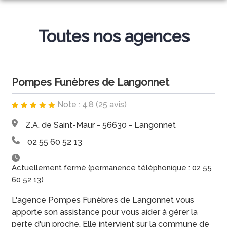
ACCUEIL
Toutes nos agences
DEMANDE DE DEVIS
NOS SERVICES
DEVIS OBSÈQUES
Pompes Funèbres de Langonnet
NOS AGENCES
SERVICES AUX FAMILLES
DEVIS PREVOYANCE
Note : 4.8 (25 avis)
NOS CHAMBRES FUNÉRAIRES
GOURIN
DEVIS MARBRERIE
Z.A. de Saint-Maur - 56630 - Langonnet
ESPACES HOMMAGES
GOURIN
LANGONNET
02 55 60 52 13
LANGONNET
Actuellement fermé (permanence téléphonique : 02 55
60 52 13)
L'agence Pompes Funèbres de Langonnet vous
apporte son assistance pour vous aider à gérer la
perte d'un proche. Elle intervient sur la commune de